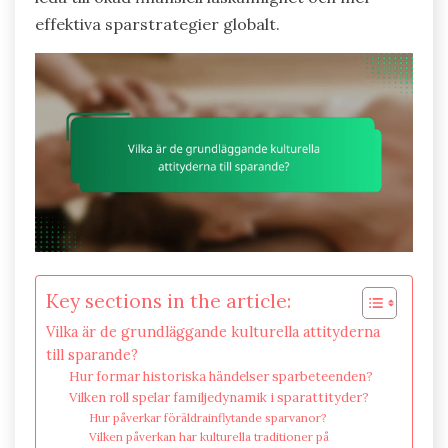
effektiva sparstrategier globalt.
Key sections in the article:
Vilka är de grundläggande kulturella attityderna
till sparande?
Hur formar historiska händelser sparbeteenden?
Vilken roll spelar familjedynamik i sparattityder?
Hur påverkar föräldrainflytande sparvanor?
Vilken påverkan har kulturella traditioner på