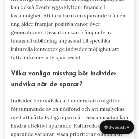
kan också överbrygga klyftor i finansiell
läskunnighet. Att lära barn om sparande från en
ung ålder främjar positiva vanor över
generationer. Dessutom kan främjande av
finansiell utbildning anpassad till specifika
kulturella kontexter ge individer möjlighet att
fatta informerade sparbeslut.
Vilka vanliga misstag bör individer
undvika när de sparar?
Individer bör undvika att underskatta utgifter,
försummande av en nödfond och att misslyckas
med att sätta tydliga sparmål. Dessa misstag kan
hindra effektivt sparande. Kulturella attityder till
🌐 Swedish ▾
sparande varierar; vissa prioriterar omedelbar