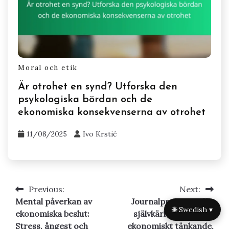
Moral och etik
Är otrohet en synd? Utforska den
psykologiska bördan och de
ekonomiska konsekvenserna av otrohet
11/08/2025
Ivo Krstić
Previous:
Next:
Post
Mental påverkan av
Journalprompter för
navigation
🌐 Swedish ▾
ekonomiska beslut:
självkärlek: Utforska
Stress, ångest och
ekonomiskt tänkande,