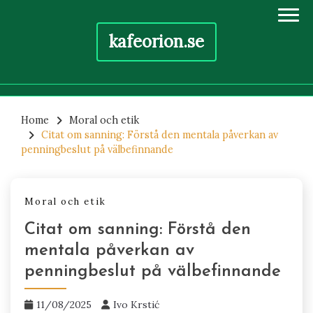
kafeorion.se
Skip
to
Home
Moral och etik
Citat om sanning: Förstå den mentala påverkan av
content
penningbeslut på välbefinnande
Moral och etik
Citat om sanning: Förstå den
mentala påverkan av
penningbeslut på välbefinnande
11/08/2025
Ivo Krstić