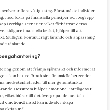
 involverar flera viktiga steg. Först måste individer
, med fokus på finansiella principer och begrepp.
ap i verkliga scenarier, vilket förbättrar deras
 tidigare finansiella beslut, hjälper till att
växt. Slutligen, kontinuerligt lärande och anpassning
oende tänkande.
i pengahantering?
tering genom att främja självinsikt och informerat
igens kan bättre förstå sina finansiella beteenden
nna medvetenhet leder till mer genomtänkta
arande. Dessutom hjälper emotionell intelligens till
ar, vilket bidrar till det övergripande mentala
ed emotionell insikt kan individer skapa
ngsiktiga mål.