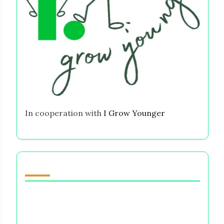
In cooperation with
I Grow Younger
Du kanske också gillar
Bästa självhjälpsböckerna för kvinnor:
Transformativa läsningar för ekonomisk
egenmakt och känslomässig motståndskraft