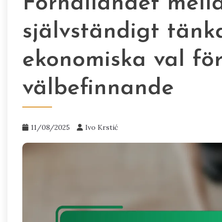
Förhållandet mell
självständigt tän
ekonomiska val fö
välbefinnande
11/08/2025
Ivo Krstić