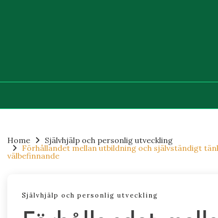
Skip
to
content
Home
Självhjälp och personlig utveckling
Förhållandet mellan utbildning och självständigt tä
välbefinnande
Självhjälp och personlig utveckling