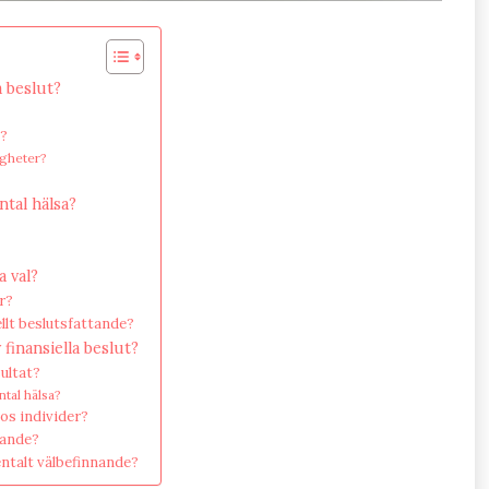
 beslut?
e?
digheter?
ntal hälsa?
a val?
r?
llt beslutsfattande?
finansiella beslut?
sultat?
ntal hälsa?
hos individer?
tande?
entalt välbefinnande?