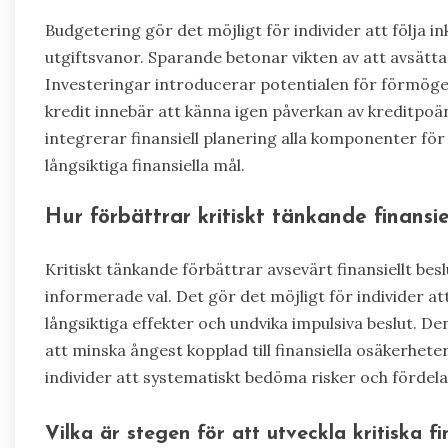
Budgetering gör det möjligt för individer att följa in
utgiftsvanor. Sparande betonar vikten av att avsätt
Investeringar introducerar potentialen för förmögenh
kredit innebär att känna igen påverkan av kreditpoäng
integrerar finansiell planering alla komponenter för
långsiktiga finansiella mål.
Hur förbättrar kritiskt tänkande finansie
Kritiskt tänkande förbättrar avsevärt finansiellt b
informerade val. Det gör det möjligt för individer att
långsiktiga effekter och undvika impulsiva beslut. 
att minska ångest kopplad till finansiella osäkerhete
individer att systematiskt bedöma risker och fördelar, 
Vilka är stegen för att utveckla kritiska f