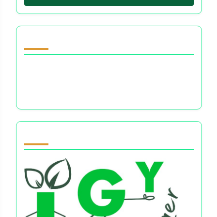
Upptäck ett slumpmässigt inlägg
Finansiellt beslutsfattande stress: Navigera
ångest, överväldigande känslor och klarhet i
ekonomiska val
Partner