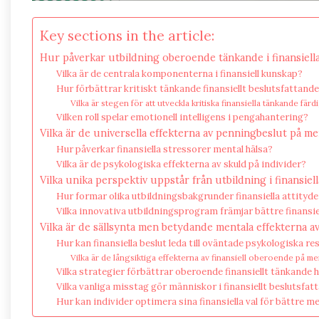
Key sections in the article:
Hur påverkar utbildning oberoende tänkande i finansiella
Vilka är de centrala komponenterna i finansiell kunskap?
Hur förbättrar kritiskt tänkande finansiellt beslutsfattand
Vilka är stegen för att utveckla kritiska finansiella tänkande fär
Vilken roll spelar emotionell intelligens i pengahantering?
Vilka är de universella effekterna av penningbeslut på me
Hur påverkar finansiella stressorer mental hälsa?
Vilka är de psykologiska effekterna av skuld på individer?
Vilka unika perspektiv uppstår från utbildning i finansiell
Hur formar olika utbildningsbakgrunder finansiella attityde
Vilka innovativa utbildningsprogram främjar bättre finansie
Vilka är de sällsynta men betydande mentala effekterna av 
Hur kan finansiella beslut leda till oväntade psykologiska re
Vilka är de långsiktiga effekterna av finansiell oberoende på me
Vilka strategier förbättrar oberoende finansiellt tänkande 
Vilka vanliga misstag gör människor i finansiellt beslutsfat
Hur kan individer optimera sina finansiella val för bättre m