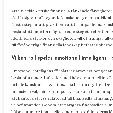
Att utveckla kritiska finansiella tänkande färdigheter
skaffa sig grundläggande kunskaper genom utbildning
Nästa steg är att praktisera att tillämpa denna kunsk
beslutsfattande förmåga. Tredje steget, reflektion över
identifiera styrkor och svagheter, vilket främjar till
till föränderliga finansiella landskap befäster ober
Vilken roll spelar emotionell intelligens 
Emotionell intelligens förbättrar avsevärt pengahan
beslutsfattande. Individer med hög emotionell intell
och de känslomässiga utlösarna bakom utgifter. De
finansiella val, minskar impulsiva köp och främjar sp
att hantera stress relaterad till finansiella utmaning
välbefinnandet. Genom att navigera finansiella val m
hälsosammare finansiella vanor som stöder deras lå