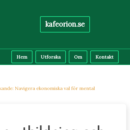
kafeorion.se
Hem
Utforska
Om
Kontakt
nkande: Navigera ekonomiska val för mental